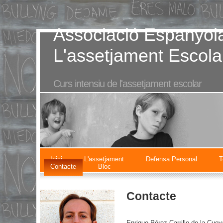
Associació Espanyola
L'assetjament Escola
Curs intensiu de l'assetjament escolar
Inici
L'assetjament
Defensa Personal
T
Contacte
Bloc
Contacte
Enrique Pérez-Carrillo de la Cuev