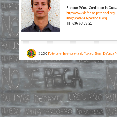
Enrique Pérez-Carrillo de la Cuev
http://www.defensa-personal.org
info@defensa-personal.org
Tlf: 636 68 53 21
© 2009
Federación Internacional de Yawara-Jitsu - Defensa Pe