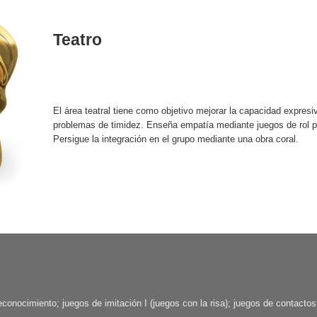
Teatro
El área teatral tiene como objetivo mejorar la capacidad expresiv
problemas de timidez. Enseña empatía mediante juegos de rol p
Persigue la integración en el grupo mediante una obra coral.
onocimiento; juegos de imitación I (juegos con la risa); juegos de contactos f