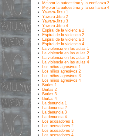
Mejorar la autoestima y la confianza 3
Mejorar la autoestima y la confianza 4
Yawara-Jitsu 1
Yawara-Jitsu 2
Yawara-Jitsu 3
Yawara-Jitsu 4
Espiral de la violencia 1
Espiral de la violencia 2
Espiral de la violencia 3
Espiral de la violencia 4
La violencia en las aulas 1
La violencia en las aulas 2
La violencia en las aulas 3
La violencia en las aulas 4
Los niños agresivos 1
Los niños agresivos 2
Los niños agresivos 3
Los niños agresivos 4
Burlas 1
Burlas 2
Burlas 3
Burlas 4
La denuncia 1
La denuncia 2
La denuncia 3
La denuncia 4
Los acosadores 1
Los acosadores 2
Los acosadores 3
Los acosadores 4