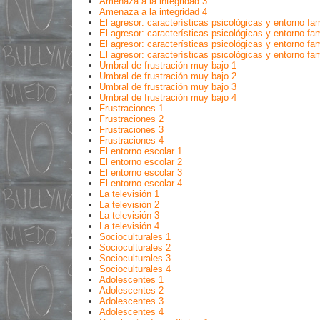
Amenaza a la integridad 3
Amenaza a la integridad 4
El agresor: características psicológicas y entorno fam
El agresor: características psicológicas y entorno fam
El agresor: características psicológicas y entorno fam
El agresor: características psicológicas y entorno fam
Umbral de frustración muy bajo 1
Umbral de frustración muy bajo 2
Umbral de frustración muy bajo 3
Umbral de frustración muy bajo 4
Frustraciones 1
Frustraciones 2
Frustraciones 3
Frustraciones 4
El entorno escolar 1
El entorno escolar 2
El entorno escolar 3
El entorno escolar 4
La televisión 1
La televisión 2
La televisión 3
La televisión 4
Socioculturales 1
Socioculturales 2
Socioculturales 3
Socioculturales 4
Adolescentes 1
Adolescentes 2
Adolescentes 3
Adolescentes 4