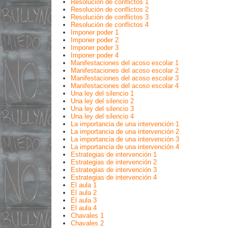
Resolución de conflictos 1
Resolución de conflictos 2
Resolución de conflictos 3
Resolución de conflictos 4
Imponer poder 1
Imponer poder 2
Imponer poder 3
Imponer poder 4
Manifestaciones del acoso escolar 1
Manifestaciones del acoso escolar 2
Manifestaciones del acoso escolar 3
Manifestaciones del acoso escolar 4
Una ley del silencio 1
Una ley del silencio 2
Una ley del silencio 3
Una ley del silencio 4
La importancia de una intervención 1
La importancia de una intervención 2
La importancia de una intervención 3
La importancia de una intervención 4
Estrategias de intervención 1
Estrategias de intervención 2
Estrategias de intervención 3
Estrategias de intervención 4
El aula 1
El aula 2
El aula 3
El aula 4
Chavales 1
Chavales 2