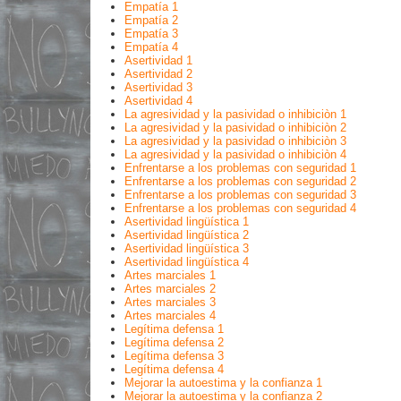
Empatía 1
Empatía 2
Empatía 3
Empatía 4
Asertividad 1
Asertividad 2
Asertividad 3
Asertividad 4
La agresividad y la pasividad o inhibiciòn 1
La agresividad y la pasividad o inhibiciòn 2
La agresividad y la pasividad o inhibiciòn 3
La agresividad y la pasividad o inhibiciòn 4
Enfrentarse a los problemas con seguridad 1
Enfrentarse a los problemas con seguridad 2
Enfrentarse a los problemas con seguridad 3
Enfrentarse a los problemas con seguridad 4
Asertividad lingüística 1
Asertividad lingüística 2
Asertividad lingüística 3
Asertividad lingüística 4
Artes marciales 1
Artes marciales 2
Artes marciales 3
Artes marciales 4
Legítima defensa 1
Legítima defensa 2
Legítima defensa 3
Legítima defensa 4
Mejorar la autoestima y la confianza 1
Mejorar la autoestima y la confianza 2