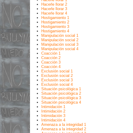
Hacerle llorar 2
Hacerle llorar 3
Hacerle llorar 4
Hostigamiento 1
Hostigamiento 2
Hostigamiento 3
Hostigamiento 4
Manipulación social 1
Manipulación social 2
Manipulación social 3
Manipulación social 4
Coacción 1
Coacción 2
Coacción 3
Coacción 4
Exclusión social 1
Exclusión social 2
Exclusión social 3
Exclusión social 4
Situación psicológica 1
Situación psicológica 2
Situación psicológica 3
Situación psicológica 4
Intimidación 1
Intimidación 2
Intimidación 3
Intimidación 4
Amenaza a la integridad 1
Amenaza a la integridad 2