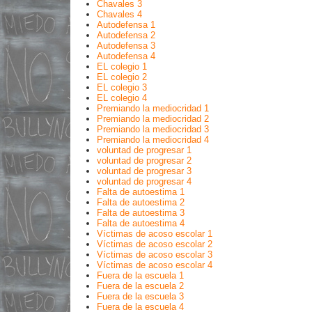
Chavales 3
Chavales 4
Autodefensa 1
Autodefensa 2
Autodefensa 3
Autodefensa 4
EL colegio 1
EL colegio 2
EL colegio 3
EL colegio 4
Premiando la mediocridad 1
Premiando la mediocridad 2
Premiando la mediocridad 3
Premiando la mediocridad 4
voluntad de progresar 1
voluntad de progresar 2
voluntad de progresar 3
voluntad de progresar 4
Falta de autoestima 1
Falta de autoestima 2
Falta de autoestima 3
Falta de autoestima 4
Víctimas de acoso escolar 1
Víctimas de acoso escolar 2
Víctimas de acoso escolar 3
Víctimas de acoso escolar 4
Fuera de la escuela 1
Fuera de la escuela 2
Fuera de la escuela 3
Fuera de la escuela 4