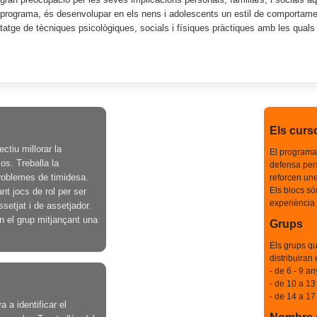
 programa, és desenvolupar en els nens i adolescents un estil de comportament 
entatge de tècniques psicològiques, socials i físiques pràctiques amb les quals
Els cur
ectiu millorar la
El programa p
os. Treballa la
defensa pers
problemes de timidesa.
reforcen une
Els blocs s
t jocs de rol per ser
experiència 
setjat i de assetjador.
n el grup mitjançant una
Grups
Els grups qu
distribuiran 
- de 6 - 9 a
- de 10 a 13
- de 14 a 17
 a identificar el