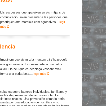
Els successos que apareixen en els mitjans de
comunicació, solen presentar a les persones que
practiquen arts marcials com agressives...
llegir
més
lencia
Imaginem que vivim a la muntanya i s'ha produït
una gran nevada. Es desencadena una petita
allau, i la neu que es desplaça vessant avall
forma una petita bola....
llegir més
multánea sobre factores individuales, familiares y
posible de prevención del acoso escolar. La
distintos niveles. Una prevención primaria sería
apuesta por una educación democrática y no
conjunto y de los medios de comunicación (en forma