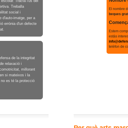
Nombre 
escolar. Tracta l'ús del
rtiva. Treballa
El nombre d
litat social i
beques grat
e d'auto-imatge, per a
Començam
ó errònia d'un defecte
at.
Estem compl
estàs interes
info@defen
telèfon de c
ensa de la integritat
de relaxació i
comotricitat, millorant
en si mateixos i la
 no es té la protecció
Per què
arts marc