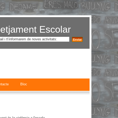
setjament Escolar
ntacte
Bloc
est és la violència a l'escola.