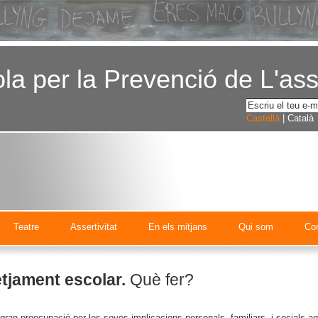
la per la Prevenció de L'as
Castellà
| Català
Teatre
Assertivitat
En els mitjans
Qui som
Co
etjament escolar.
Què fer?
gran preocupació per les seves implicacions personals, familiars, i socials aqu