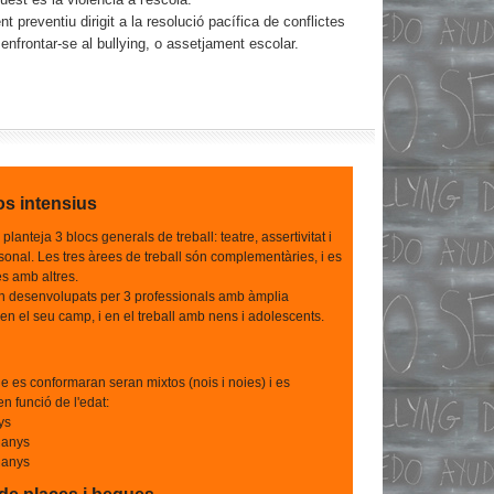
preventiu dirigit a la resolució pacífica de conflictes
 enfrontar-se al bullying, o assetjament escolar.
sos
intensius
lanteja 3 blocs generals de treball: teatre, assertivitat i
onal. Les tres àrees de treball són complementàries, i es
s amb altres.
ón desenvolupats per 3 professionals amb àmplia
en el seu camp, i en el treball amb nens i adolescents.
e es conformaran seran mixtos (nois i noies) i es
en funció de l'edat:
nys
 anys
 anys