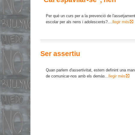
Per què un curs per a la prevenció de l'assetjamen
escolar per als nens i adolescents?....
llegir més
Ser
assertiu
Quan parlem d'assertivitat, estem definint una man
de comunicar-nos amb els demàs...
llegir més