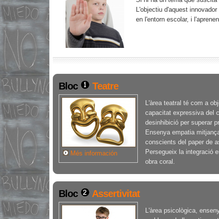
L'objectiu d'aquest innovador
en l'entorn escolar, i l'apren
Bloc
Teatre
L'àrea teatral té com a obj
capacitat expressiva del c
desinhibició per superar 
Ensenya empatia mitjançan
conscients del paper de as
Persegueix la integració e
Més información
obra coral.
Bloc
Assertivitat
L'àrea psicològica, ensenya