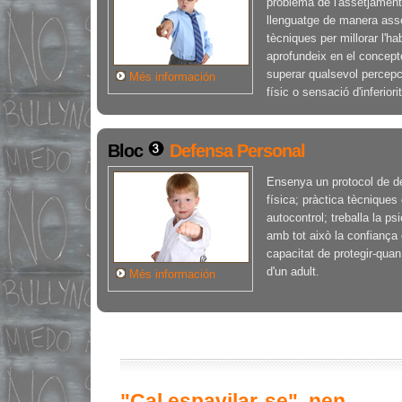
problema de l'assetjament 
llenguatge de manera asse
tècniques per millorar l'habi
aprofundeix en el concept
superar qualsevol percepci
Més información
físic o sensació d'inferiorit
Bloc
Defensa Personal
Ensenya un protocol de def
física; pràctica tècniques 
autocontrol; treballa la psi
amb tot això la confiança 
capacitat de protegir-quan
d'un adult.
Més información
"Cal espavilar-se",
nen