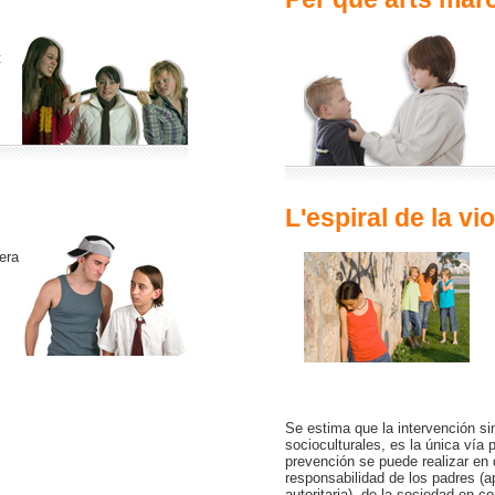
t
L'espiral
de la vio
era
Se estima que la intervención si
socioculturales, es la única vía 
prevención se puede realizar en 
responsabilidad de los padres (
autoritaria), de la sociedad en 