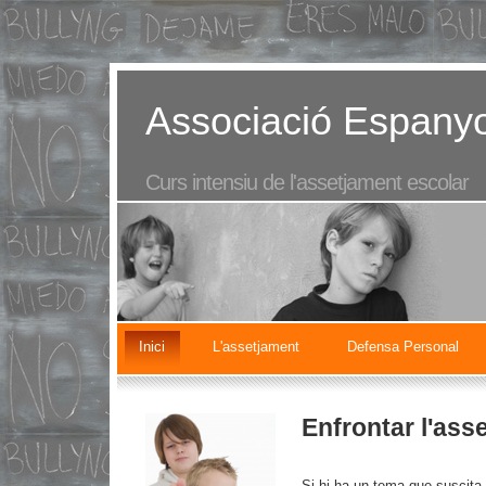
Associació Espanyo
Curs intensiu de l'assetjament escolar
Inici
L'assetjament
Defensa Personal
Enfrontar l'ass
Si hi ha un tema que suscita 